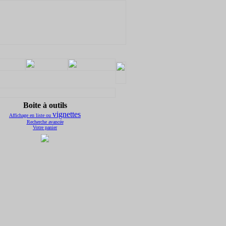
Boite à outils
vignettes
Affichage en
liste ou
Recherche avancée
Votre panier