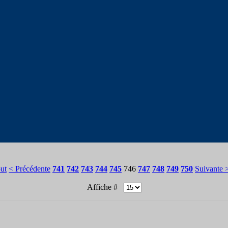
ut
< Précédente
741
742
743
744
745
746
747
748
749
750
Suivante 
Affiche #