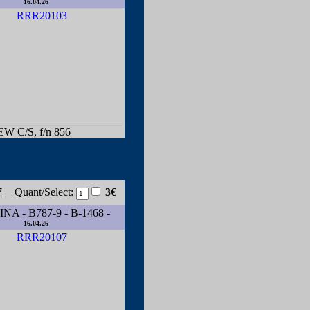
16.04.26
W C/S, f/n 856
7
Quant/Select:
3€
NA - B787-9 - B-1468 -
16.04.26