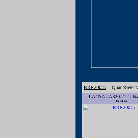
RRR20045
Quant/Select
LACSA - A320-212 - N
16.04.26