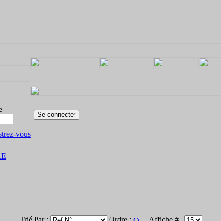
e
strez-vous
RE
Trié Par :
Ordre :
Affiche #