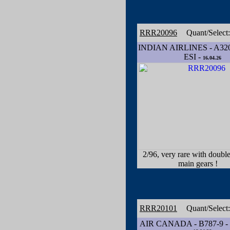
RRR20096
Quant/Select
INDIAN AIRLINES - A320
ESI -
16.04.26
2/96, very rare with doubl
main gears !
RRR20101
Quant/Select
AIR CANADA - B787-9 -