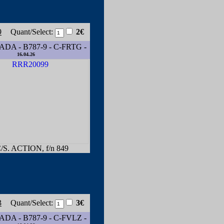
9
Quant/Select:
2€
DA - B787-9 - C-FRTG -
16.04.26
S. ACTION, f/n 849
3
Quant/Select:
3€
DA - B787-9 - C-FVLZ -