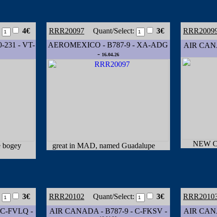
:
4€
RRR20097
Quant/Select:
3€
RRR2009
-231 - VT-
AEROMEXICO - B787-9 - XA-ADG
AIR CANA
-
16.04.26
NEW C/
e bogey
great in MAD, named Guadalupe
:
3€
RRR20102
Quant/Select:
3€
RRR2010
 C-FVLQ -
AIR CANADA - B787-9 - C-FKSV -
AIR CANA