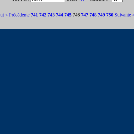
ut
< Précédente
741
742
743
744
745
746
747
748
749
750
Suivante 