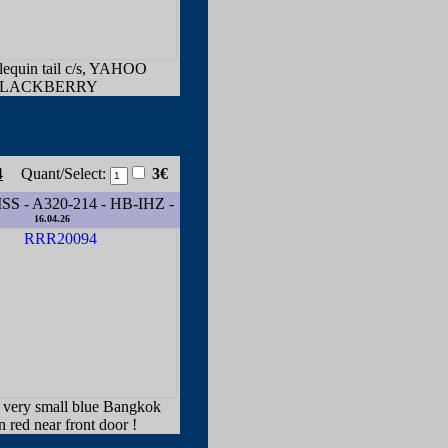
lequin tail c/s, YAHOO
LACKBERRY
4
Quant/Select:
3€
S - A320-214 - HB-IHZ -
16.04.26
 very small blue Bangkok
on red near front door !