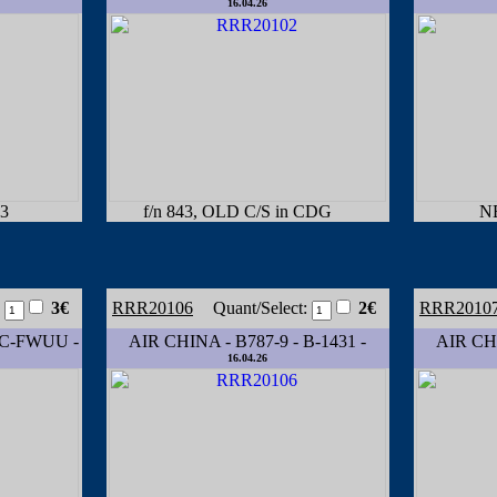
16.04.26
53
f/n 843, OLD C/S in CDG
NE
:
3€
RRR20106
Quant/Select:
2€
RRR2010
 C-FWUU -
AIR CHINA - B787-9 - B-1431 -
AIR CHI
16.04.26