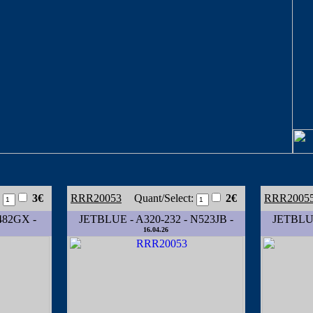
:
3€
RRR20053
Quant/Select:
2€
RRR2005
482GX -
JETBLUE - A320-232 - N523JB -
JETBLUE
16.04.26