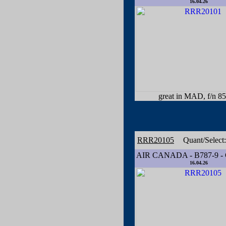
16.04.26
great in MAD, f/n 8
RRR20105
Quant/Select
AIR CANADA - B787-9 -
16.04.26