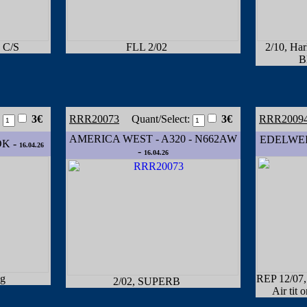
 C/S
FLL 2/02
2/10, Har
B
:
3€
RRR20073
Quant/Select:
3€
RRR2009
AMERICA WEST - A320 - N662AW
EDELWEIS
OK -
16.04.26
-
16.04.26
ng
REP 12/07,
2/02, SUPERB
Air tit 