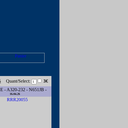
5
Quant/Select:
3€
 - A320-232 - N651JB -
16.04.26