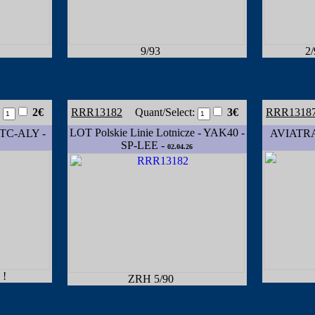
9/93
2/
:
2€
RRR13182
Quant/Select:
3€
RRR1318
LOT Polskie Linie Lotnicze - YAK40 -
TC-ALY -
AVIATRAN
SP-LEE -
02.04.26
 !
ZRH 5/90