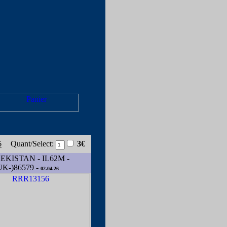
6
Quant/Select:
3€
EKISTAN - IL62M -
UK-)86579 -
02.04.26