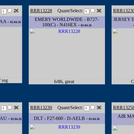
:
2€
RRR13228
Quant/Select:
3€
RRR1323
EMERY WORLDWIDE - B727-
JERSEY 
RAA -
02.04.26
100(C) - N416EX -
02.04.26
f reg
6/86, great
C
:
3€
RRR13239
Quant/Select:
3€
RRR1325
AIR MA
9AU -
DLT - F27-600 - D-AELB -
02.04.26
02.04.26