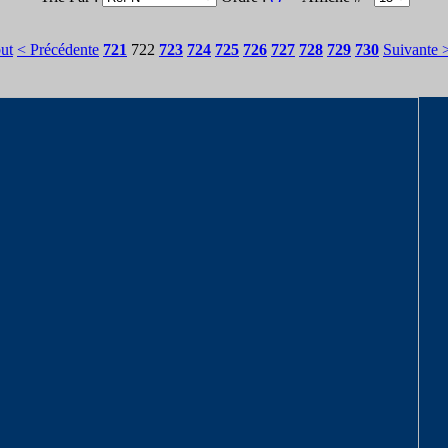
ut
< Précédente
721
722
723
724
725
726
727
728
729
730
Suivante 