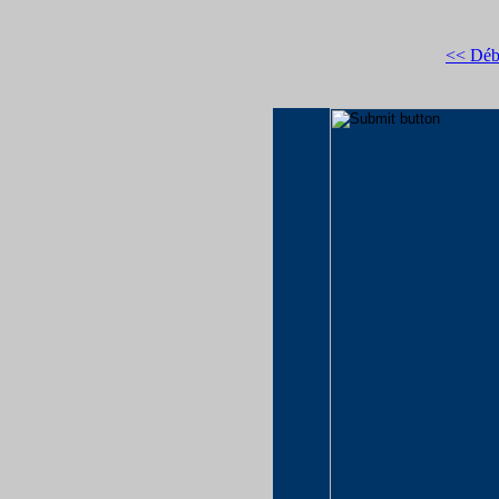
<< Déb