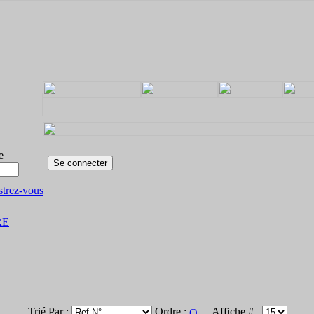
e
strez-vous
RE
Trié Par :
Ordre :
Affiche #