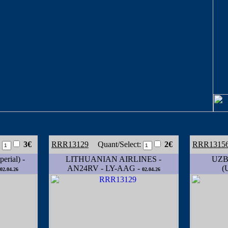
:
3€
RRR13129
Quant/Select:
2€
RRR1315
rial) -
LITHUANIAN AIRLINES -
UZB
AN24RV - LY-AAG -
(
02.04.26
02.04.26