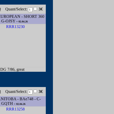
0
Quant/Select:
3€
EUROPEAN - SHORT 360
- G-OJSY -
02.04.26
DG 7/86, great
8
Quant/Select:
3€
NITOBA - BAe748 - C-
GQTH -
02.04.26