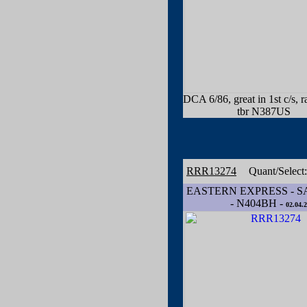
DCA 6/86, great in 1st c/s, r
tbr N387US
RRR13274
Quant/Select
EASTERN EXPRESS - S
- N404BH -
02.04.2