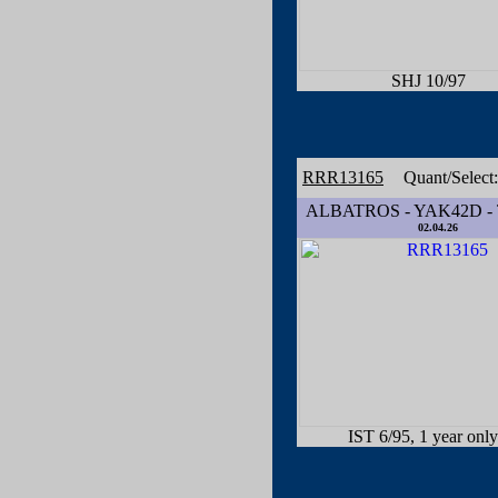
SHJ 10/97
RRR13165
Quant/Select
ALBATROS - YAK42D - 
02.04.26
IST 6/95, 1 year only