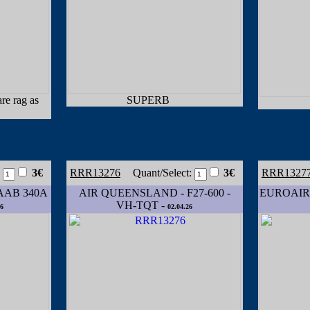
are rag as
SUPERB
:
3€
RRR13276
Quant/Select:
3€
RRR1327
AAB 340A
AIR QUEENSLAND - F27-600 -
EUROAIR 
VH-TQT -
6
02.04.26