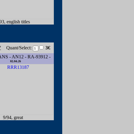
93, english titles
7
Quant/Select:
3€
S - AN12 - RA-93912 -
02.04.26
9/94, great