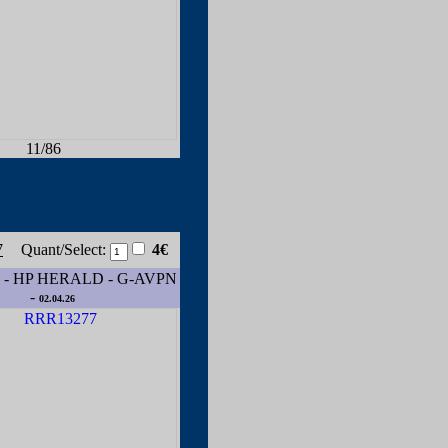
11/86
7
Quant/Select:
4€
- HP HERALD - G-AVPN
-
02.04.26