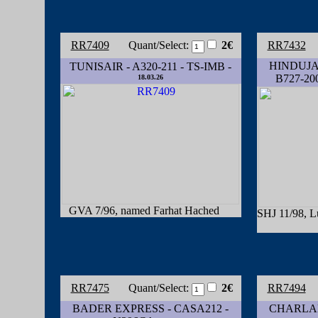
RR7409
Quant/Select:
2€
RR7432
HINDUJA
TUNISAIR - A320-211 - TS-IMB -
B727-20
18.03.26
GVA 7/96, named Farhat Hached
SHJ 11/98, L
RR7475
Quant/Select:
2€
RR7494
BADER EXPRESS - CASA212 -
CHARLAN 