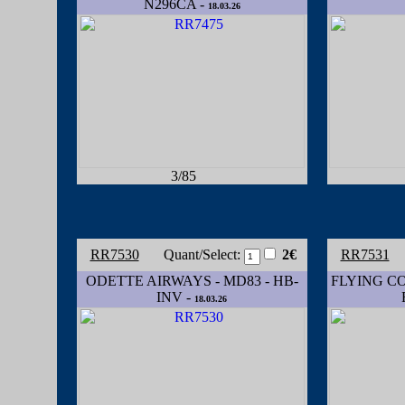
N296CA -
18.03.26
3/85
RR7530
Quant/Select:
2€
RR7531
ODETTE AIRWAYS - MD83 - HB-
FLYING COL
INV -
18.03.26