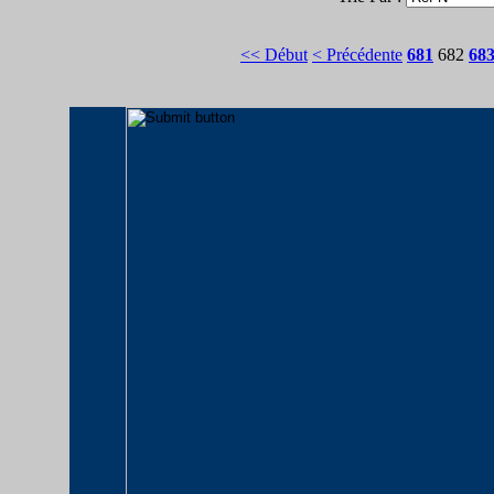
<< Début
< Précédente
681
682
68