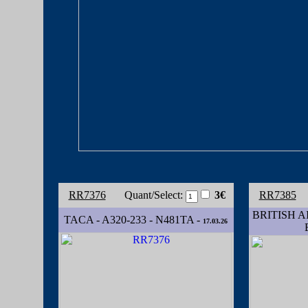
RR7376
Quant/Select:
3€
RR7385
BRITISH AI
TACA - A320-233 - N481TA -
17.03.26