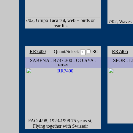
7/02, Grupo Taca tail, web + birds on
7/02, Waves a
rear fus
RR7400
Quant/Select:
3€
RR7405
SABENA - B737-300 - OO-SYA -
SFOR - L
17.03.26
FAO 4/98, 1923-1998 75 years st,
Flying together with Swissair